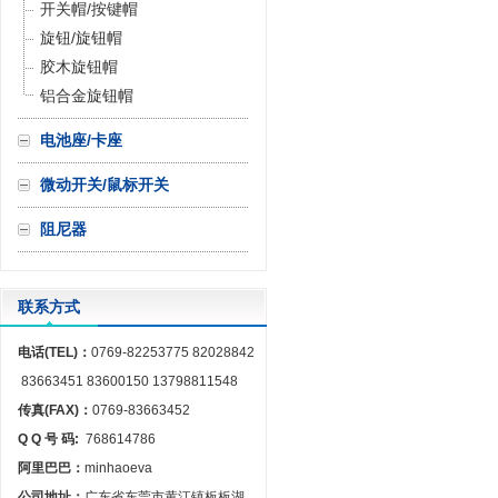
开关帽/按键帽
旋钮/旋钮帽
胶木旋钮帽
铝合金旋钮帽
电池座/卡座
微动开关/鼠标开关
阻尼器
联系方式
电话(TEL)：
0769-82253775 82028842
83663451 83600150 13798811548
传真(FAX)：
0769-83663452
Q Q 号 码:
768614786
阿里巴巴：
minhaoeva
公司地址：
广东省东莞市黄江镇板板湖