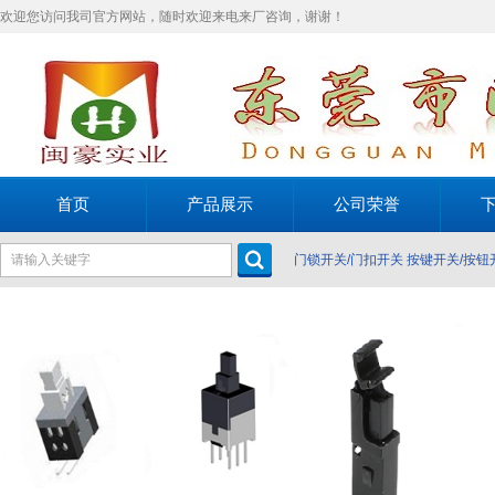
欢迎您访问我司官方网站，随时欢迎来电来厂咨询，谢谢！
首页
产品展示
公司荣誉
门锁开关/门扣开关
按键开关/按钮
关