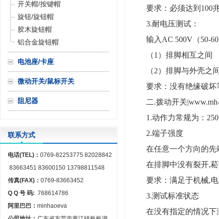
开关帽/按键帽
要求：必须达到100
旋钮/旋钮帽
3.耐电压测试：
胶木旋钮帽
输入AC 500V（5
铝合金旋钮帽
（1）排脚相互之间
电池座/卡座
（2）排脚与外壳之
微动开关/鼠标开关
要求：没有绝缘破坏
阻尼器
二.拨动开关
|www.mh
1.动作力常规为：250+
2.端子强度
联系方式
在任意一个方向的先端上
电话(TEL)：
0769-82253775 82028842
在排脚中没有裂开,菘
83663451 83600150 13798811548
要求：满足于机械,电
传真(FAX)：
0769-83663452
Q Q 号 码:
768614786
3.测试标准状态
阿里巴巴：
minhaoeva
在没有指定的情况下
公司地址：
广东省东莞市黄江镇板板湖