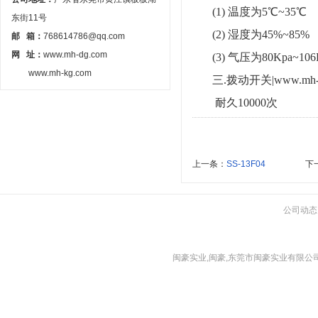
(1) 温度为5℃~35℃
东街11号
(2) 湿度为45%~85%
邮 箱：
768614786@qq.com
网 址：
www.mh-dg.com
(3) 气压为80Kpa~106
www.mh-kg.com
三.拨动开关
|www.mh
耐久
10000次
上一条：
SS-13F04
下
公司动态
闽豪实业,闽豪,东莞市闽豪实业有限公司