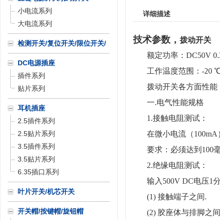
小电流系列
详细描述
大电流系列
技术参数，
拨动开关
检测开关/复位开关/限位开关/
额定功率：DC50V 0.
微动开关
DC电源插座
工作温度范围：-20 ℃
插件系列
拨动开关各方面性能
贴片系列
一.电气性能规格
耳机插座
1.接触电阻测试：
2.5插件系列
2.5贴片系列
在微小电流（100m
3.5插件系列
要求：必须达到
10
0
3.5贴片系列
2.绝缘电阻测试：
6.35插口系列
输入500V DC电压
叶片开关/机芯开关
(1) 接触端子之间.
开关帽/按键帽/旋钮帽
(2) 胶座体与排脚之间