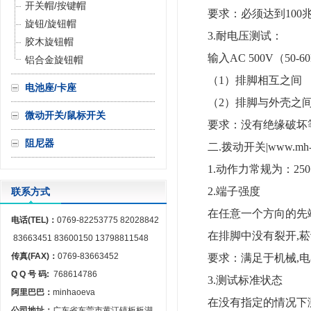
开关帽/按键帽
要求：必须达到100
旋钮/旋钮帽
3.耐电压测试：
胶木旋钮帽
输入AC 500V（5
铝合金旋钮帽
（1）排脚相互之间
电池座/卡座
（2）排脚与外壳之
微动开关/鼠标开关
要求：没有绝缘破坏
阻尼器
二.拨动开关
|www.mh
1.动作力常规为：250+
2.端子强度
联系方式
在任意一个方向的先端上
电话(TEL)：
0769-82253775 82028842
在排脚中没有裂开,菘
83663451 83600150 13798811548
传真(FAX)：
0769-83663452
要求：满足于机械,电
Q Q 号 码:
768614786
3.测试标准状态
阿里巴巴：
minhaoeva
在没有指定的情况下
公司地址：
广东省东莞市黄江镇板板湖