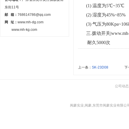
(1) 温度为5℃~35℃
东街11号
(2) 湿度为45%~85%
邮 箱：
768614786@qq.com
网 址：
www.mh-dg.com
(3) 气压为80Kpa~106
www.mh-kg.com
三.拨动开关
|www.mh
耐久
5000次
上一条：
SK-23D08
下
公司动态
闽豪实业,闽豪,东莞市闽豪实业有限公司