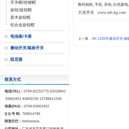
开关帽/按键帽
数码相机, 手机, 音响, 白色家
旋钮/旋钮帽
力克开关
www.mh-kg.com
胶木旋钮帽
铝合金旋钮帽
电池座/卡座
上一条：
SK-12D09,拨动开关
微动开关/鼠标开关
阻尼器
联系方式
电话(TEL)：
0769-82253775 82028842
83663451 83600150 13798811548
传真(FAX)：
0769-83663452
Q Q 号 码:
768614786
阿里巴巴：
minhaoeva
公司地址：
广东省东莞市黄江镇板板湖