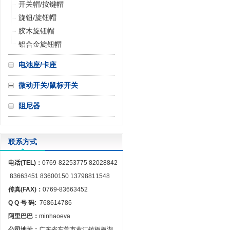
开关帽/按键帽
旋钮/旋钮帽
胶木旋钮帽
铝合金旋钮帽
电池座/卡座
微动开关/鼠标开关
阻尼器
联系方式
电话(TEL)：
0769-82253775 82028842
83663451 83600150 13798811548
传真(FAX)：
0769-83663452
Q Q 号 码:
768614786
阿里巴巴：
minhaoeva
公司地址：
广东省东莞市黄江镇板板湖