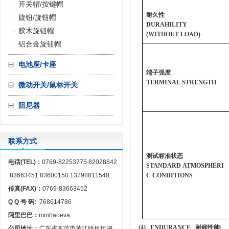
开关帽/按键帽
耐久性
旋钮/旋钮帽
DURAHILITY
胶木旋钮帽
(WITHOUT LOAD)
铝合金旋钮帽
电池座/卡座
端子强度
TERMINAL STRENGTH
微动开关/鼠标开关
阻尼器
联系方式
测试标准状态
电话(TEL)：
0769-82253775 82028842
STANDARD ATMOSPHERI
83663451 83600150 13798811548
C CONDITIONS
传真(FAX)：
0769-83663452
Q Q 号 码:
768614786
阿里巴巴：
minhaoeva
(4) ENDURANCE
耐候性能
:
公司地址：
广东省东莞市黄江镇板板湖